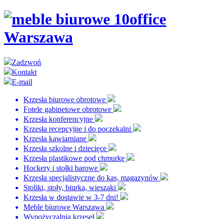
Zadzwoń
Kontakt
E-mail
Krzesła biurowe obrotowe
Fotele gabinetowe obrotowe
Krzesła konferencyjne
Krzesła recepcyjne i do poczekalni
Krzesła kawiarniane
Krzesła szkolne i dziecięce
Krzesła plastikowe pod chmurkę
Hockery i stołki barowe
Krzesła specjalistyczne do kas, magazynów
Stoliki, stoły, biurka, wieszaki
Krzesła w dostawie w 3-7 dni!
Meble biurowe Warszawa
Wypożyczalnia krzeseł