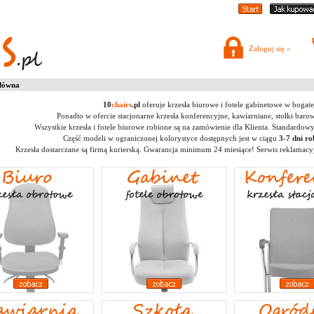
Zaloguj się »
łówna
10
chairs
.pl
oferuje krzesła biurowe i fotele gabinetowe w bogate
Ponadto w ofercie stacjonarne krzesła konferencyjne, kawiarniane, stołki barowe
Wszystkie krzesła i fotele biurowe robione są na zamówienie dla Klienta. Standardowy
Część modeli w ograniczonej kolorystyce dostępnych jest w ciągu
3-7 dni r
Krzesła dostarczane są firmą kurierską. Gwarancja minimum 24 miesiące! Serwis reklamacyj