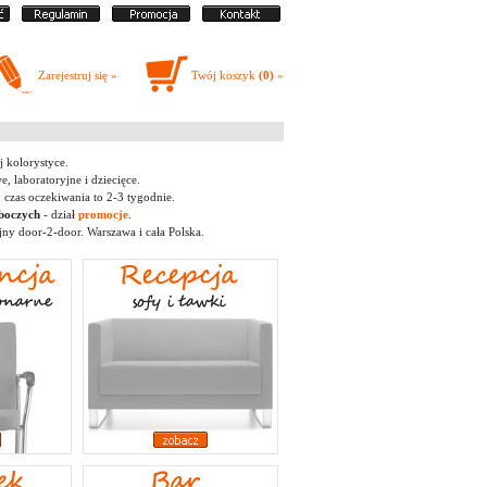
Zarejestruj się »
Twój koszyk
(0)
»
j kolorystyce.
, laboratoryjne i dziecięce.
 czas oczekiwania to 2-3 tygodnie.
oboczych
- dział
promocje
.
ny door-2-door. Warszawa i cała Polska.