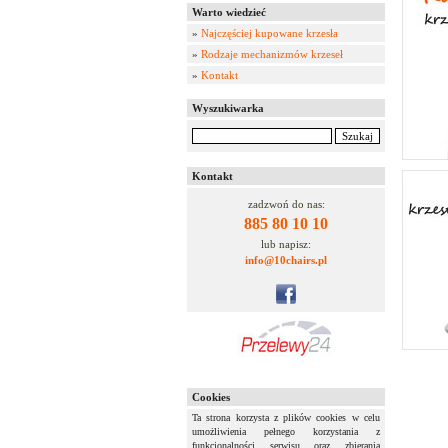
Warto wiedzieć
»
Najczęściej kupowane krzesła
»
Rodzaje mechanizmów krzeseł
»
Kontakt
Wyszukiwarka
Kontakt
zadzwoń do nas:
885 80 10 10
lub napisz:
info@10chairs.pl
Cookies
Ta strona korzysta z plików cookies w celu
umożliwienia pełnego korzystania z
funkcjonalności serwisu oraz zbierania