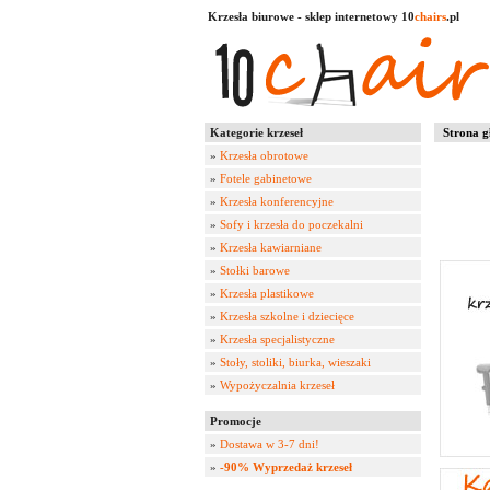
Krzesła biurowe - sklep internetowy 10
chairs
.pl
Kategorie krzeseł
Strona g
»
Krzesła obrotowe
»
Fotele gabinetowe
»
Krzesła konferencyjne
»
Sofy i krzesła do poczekalni
»
Krzesła kawiarniane
»
Stołki barowe
»
Krzesła plastikowe
»
Krzesła szkolne i dziecięce
»
Krzesła specjalistyczne
»
Stoły, stoliki, biurka, wieszaki
»
Wypożyczalnia krzeseł
Promocje
»
Dostawa w 3-7 dni!
»
-90% Wyprzedaż krzeseł