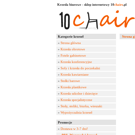
Krzesła biurowe - sklep internetowy 10
chairs
.pl
Kategorie krzeseł
Strona 
«
Strona główna
»
Krzesła obrotowe
»
Fotele gabinetowe
»
Krzesła konferencyjne
»
Sofy i krzesła do poczekalni
»
Krzesła kawiarniane
»
Stołki barowe
»
Krzesła plastikowe
»
Krzesła szkolne i dziecięce
»
Krzesła specjalistyczne
»
Stoły, stoliki, biurka, wieszaki
»
Wypożyczalnia krzeseł
Promocje
»
Dostawa w 3-7 dni!