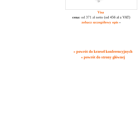
Visa
cena:
od 371 zł netto
(od 456 zł z VAT)
zobacz szczegółowy opis
»
« powrót do krzeseł konferencyjnych
« powrót do strony głównej