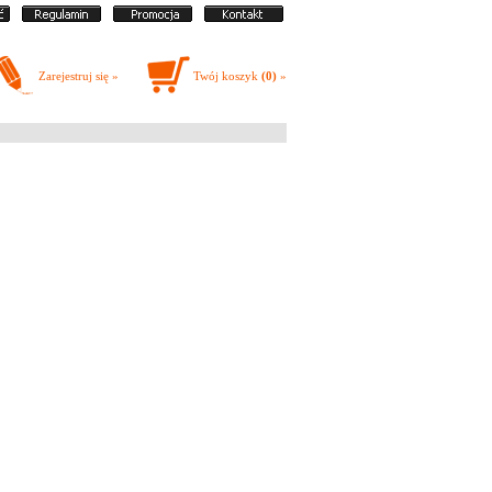
Zarejestruj się »
Twój koszyk
(0)
»