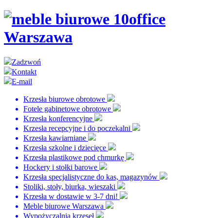
Zadzwoń
Kontakt
E-mail
Krzesła biurowe obrotowe
Fotele gabinetowe obrotowe
Krzesła konferencyjne
Krzesła recepcyjne i do poczekalni
Krzesła kawiarniane
Krzesła szkolne i dziecięce
Krzesła plastikowe pod chmurkę
Hockery i stołki barowe
Krzesła specjalistyczne do kas, magazynów
Stoliki, stoły, biurka, wieszaki
Krzesła w dostawie w 3-7 dni!
Meble biurowe Warszawa
Wypożyczalnia krzeseł