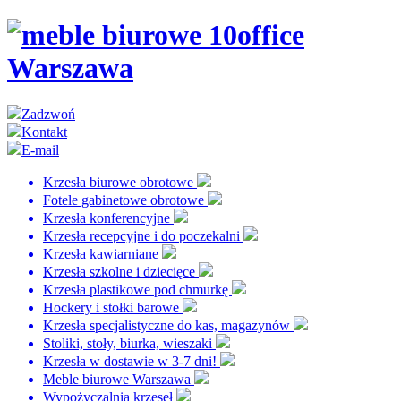
Zadzwoń
Kontakt
E-mail
Krzesła biurowe obrotowe
Fotele gabinetowe obrotowe
Krzesła konferencyjne
Krzesła recepcyjne i do poczekalni
Krzesła kawiarniane
Krzesła szkolne i dziecięce
Krzesła plastikowe pod chmurkę
Hockery i stołki barowe
Krzesła specjalistyczne do kas, magazynów
Stoliki, stoły, biurka, wieszaki
Krzesła w dostawie w 3-7 dni!
Meble biurowe Warszawa
Wypożyczalnia krzeseł