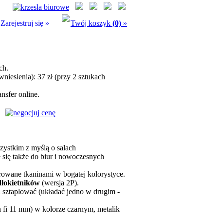
Zarejestruj się »
Twój koszyk
(0)
»
ch.
niesienia): 37 zł (przy 2 sztukach
nsfer online.
zystkim z myślą o salach
 się także do biur i nowoczesnych
erowane tkaninami w bogatej kolorystyce.
łokietników
(wersja 2P).
 sztaplować (układać jedno w drugim -
 fi 11 mm) w kolorze czarnym, metalik