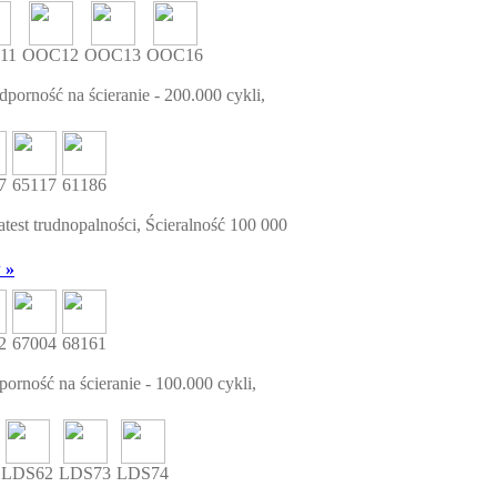
11
OOC12
OOC13
OOC16
porność na ścieranie - 200.000 cykli,
7
65117
61186
test trudnopalności, Ścieralność 100 000
 »
2
67004
68161
orność na ścieranie - 100.000 cykli,
LDS62
LDS73
LDS74