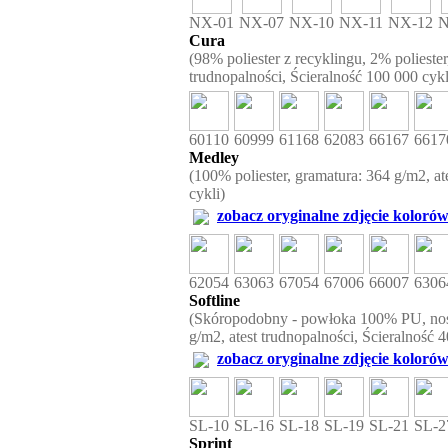
NX-01
NX-07
NX-10
NX-11
NX-12
N
Cura
(98% poliester z recyklingu, 2% poliester
trudnopalności, Ścieralność 100 000 cykl
60110
60999
61168
62083
66167
6617
Medley
(100% poliester, gramatura: 364 g/m2, at
cykli)
zobacz oryginalne zdjęcie kolorów
62054
63063
67054
67006
66007
6306
Softline
(Skóropodobny - powłoka 100% PU, noś
g/m2, atest trudnopalności, Ścieralność 4
zobacz oryginalne zdjęcie kolorów
SL-10
SL-16
SL-18
SL-19
SL-21
SL-2
Sprint