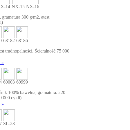
X-14
NX-15
NX-16
, gramatura 300 g/m2, atest
i)
0
68182
68186
est trudnopalności, Ścieralność 75 000
 »
4
60003
60999
nik 100% bawełna, gramatura: 220
0 000 cykli)
 »
7
SL-28