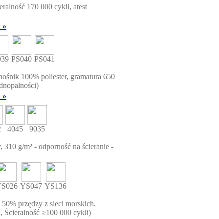
eralność 170 000 cykli, atest
 »
039
PS040
PS041
ośnik 100% poliester, gramatura 650
udnopalności)
 »
2
4045
9035
, 310 g/m² - odporność na ścieranie -
S026
YS047
YS136
y 50% przędzy z sieci morskich,
, Ścieralność ≥100 000 cykli)