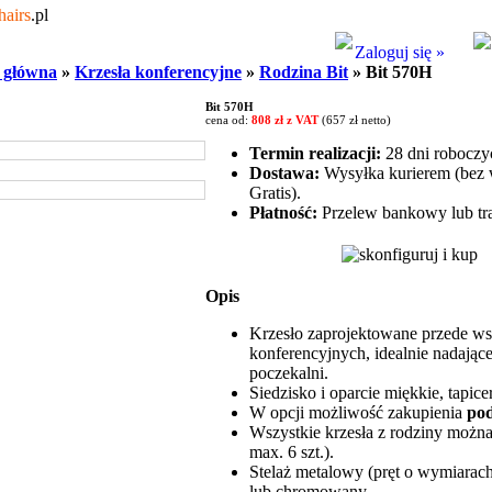
hairs
.pl
Zaloguj się »
 główna
»
Krzesła konferencyjne
»
Rodzina Bit
» Bit 570H
Bit 570H
cena od:
808 zł z VAT
(657 zł netto)
Termin realizacji:
28 dni roboczy
Dostawa:
Wysyłka kurierem (bez w
Gratis).
Płatność:
Przelew bankowy lub tra
Opis
Krzesło zaprojektowane przede ws
konferencyjnych, idealnie nadające
poczekalni.
Siedzisko i oparcie miękkie, tapic
W opcji możliwość zakupienia
pod
Wszystkie krzesła z rodziny można
max. 6 szt.).
Stelaż metalowy (pręt o wymiarach
lub chromowany.