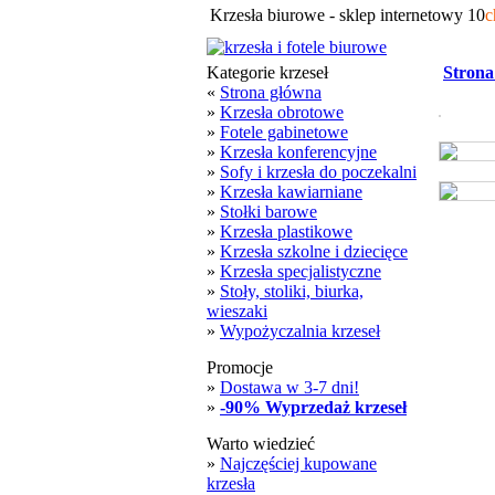
Krzesła biurowe - sklep internetowy 10
c
Kategorie krzeseł
Strona
«
Strona główna
»
Krzesła obrotowe
»
Fotele gabinetowe
»
Krzesła konferencyjne
»
Sofy i krzesła do poczekalni
»
Krzesła kawiarniane
»
Stołki barowe
»
Krzesła plastikowe
»
Krzesła szkolne i dziecięce
»
Krzesła specjalistyczne
»
Stoły, stoliki, biurka,
wieszaki
»
Wypożyczalnia krzeseł
Promocje
»
Dostawa w 3-7 dni!
»
-90% Wyprzedaż krzeseł
Warto wiedzieć
»
Najczęściej kupowane
krzesła