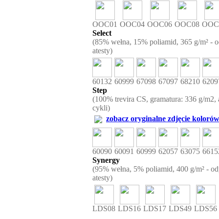
OOC01
OOC04
OOC06
OOC08
OOC
Select
(85% wełna, 15% poliamid, 365 g/m² - od
atesty)
60132
60999
67098
67097
68210
6209
Step
(100% trevira CS, gramatura: 336 g/m2, a
cykli)
zobacz oryginalne zdjęcie kolorów
60090
60091
60999
62057
63075
6615
Synergy
(95% wełna, 5% poliamid, 400 g/m² - odp
atesty)
LDS08
LDS16
LDS17
LDS49
LDS56