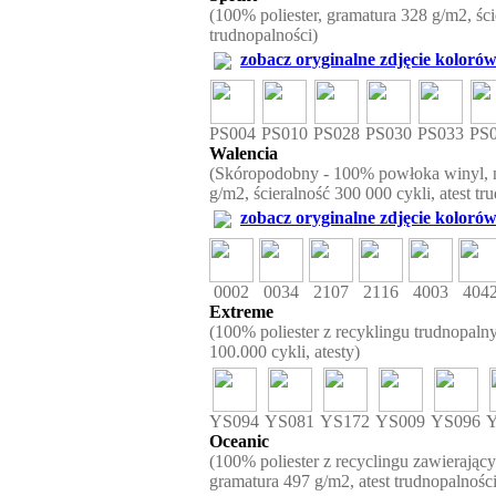
(100% poliester, gramatura 328 g/m2, ści
trudnopalności)
zobacz oryginalne zdjęcie kolorów
PS004
PS010
PS028
PS030
PS033
PS
Walencia
(Skóropodobny - 100% powłoka winyl, n
g/m2, ścieralność 300 000 cykli, atest tr
zobacz oryginalne zdjęcie kolorów
0002
0034
2107
2116
4003
404
Extreme
(100% poliester z recyklingu trudnopalny
100.000 cykli, atesty)
YS094
YS081
YS172
YS009
YS096
Y
Oceanic
(100% poliester z recyclingu zawierając
gramatura 497 g/m2, atest trudnopalności