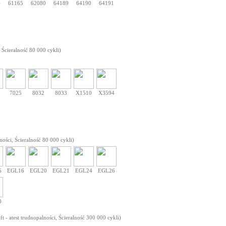
4
61165
62080
64189
64190
64191
 Ścieralność 80 000 cykli)
7025
8032
8033
X1510
X3594
ności, Ścieralność 80 000 cykli)
5
EGL16
EGL20
EGL21
EGL24
EGL26
0
 - atest trudnopalności, Ścieralność 300 000 cykli)