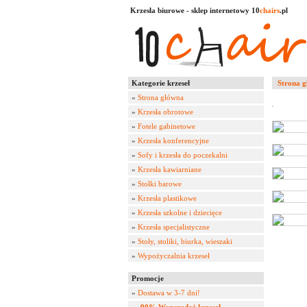
Krzesła biurowe - sklep internetowy 10
chairs
.pl
Kategorie krzeseł
Strona 
«
Strona główna
»
Krzesła obrotowe
»
Fotele gabinetowe
»
Krzesła konferencyjne
»
Sofy i krzesła do poczekalni
»
Krzesła kawiarniane
»
Stołki barowe
»
Krzesła plastikowe
»
Krzesła szkolne i dziecięce
»
Krzesła specjalistyczne
»
Stoły, stoliki, biurka, wieszaki
»
Wypożyczalnia krzeseł
Promocje
»
Dostawa w 3-7 dni!