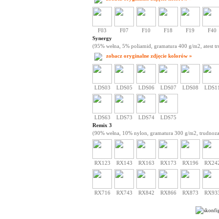
F03
F07
F10
F18
F19
F40
Synergy
(95% wełna, 5% poliamid, gramatura 400 g/m2, atest tr
zobacz oryginalne zdjęcie kolorów »
LDS03
LDS05
LDS06
LDS07
LDS08
LDS1
LDS63
LDS73
LDS74
LDS75
Remix 3
(90% wełna, 10% nylon, gramatura 300 g/m2, trudnozap
RX123
RX143
RX163
RX173
RX196
RX24
RX716
RX743
RX842
RX866
RX873
RX93