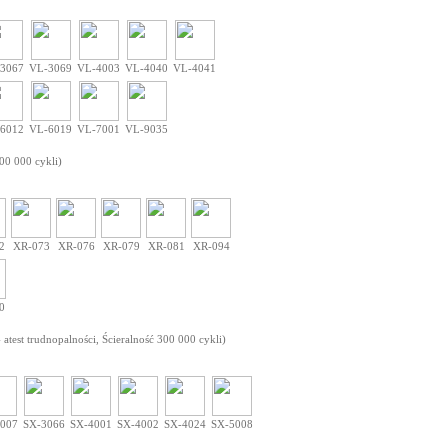
3067
VL-3069
VL-4003
VL-4040
VL-4041
6012
VL-6019
VL-7001
VL-9035
100 000 cykli)
2
XR-073
XR-076
XR-079
XR-081
XR-094
0
atest trudnopalności, Ścieralność 300 000 cykli)
007
SX-3066
SX-4001
SX-4002
SX-4024
SX-5008