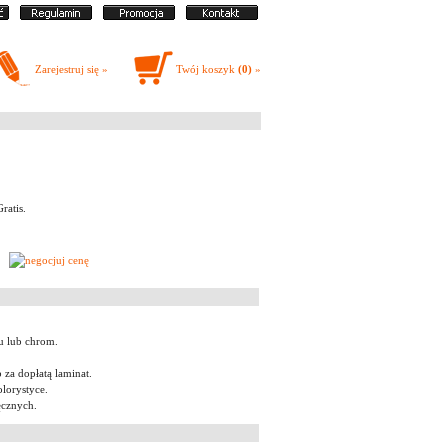
Zarejestruj się »
Twój koszyk
(0)
»
ratis.
u lub chrom.
 za dopłatą laminat.
lorystyce.
ęcznych.