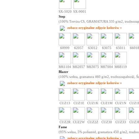
SX-5020
SX-9001
Step
(100% Trevira CS, GRAMATURA 335 g/m2, trudnozapaln
zobacz oryginalne zdjęcie kolorów »
60999
62057
63012
63075
65011
6601
M61104
M62057
M63075
M67004
M68119
Blazer
(100% wełna, gramatura 460 g/m2, trudnozapalność, Śc
zobacz oryginalne zdjęcie kolorów »
CUZ13
CUZ1E
CUZ1K
CUZ1M
CUZ1N
CUZ1
CUZ2R
CUZ2W
CUZ2Z
CUZ30
CUZ33
CUZ3
Fame
(95% wełna, 5% poliamid, gramatura 450 g/m2, trudnoz
zobacz oryginalne zdjęcie kolorów »