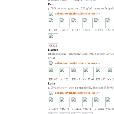
BN-7048
BN-8010
BN-8033
BN-8078
Era
(100% poliester, gramatura 320 g/m2, atesty trudnopaln
zobacz oryginalne zdjęcie kolorów »
CSE01
CSE02
CSE03
CSE07
CSE10
CSE1
CSE21
Kaiman
(skóropodobny - łatwozmywalny, 70% poliester, 30% baw
cykli)
zobacz oryginalne zdjęcie kolorów »
KN-03
KN-32
KN-49
KN-75/01
KN-143
KN-2
Lucia
(100% poliester - atest na niepalność, Ścieralność 50 00
zobacz oryginalne zdjęcie kolorów »
YB-009
YB-011
YB-026
YB-038
YB-046
YB-08