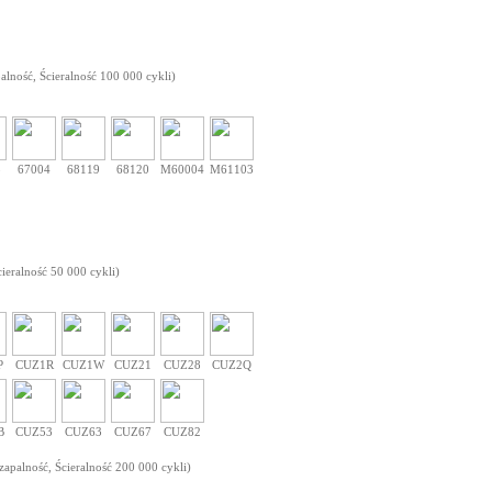
ość, Ścieralność 100 000 cykli)
8
67004
68119
68120
M60004
M61103
ieralność 50 000 cykli)
P
CUZ1R
CUZ1W
CUZ21
CUZ28
CUZ2Q
B
CUZ53
CUZ63
CUZ67
CUZ82
apalność, Ścieralność 200 000 cykli)