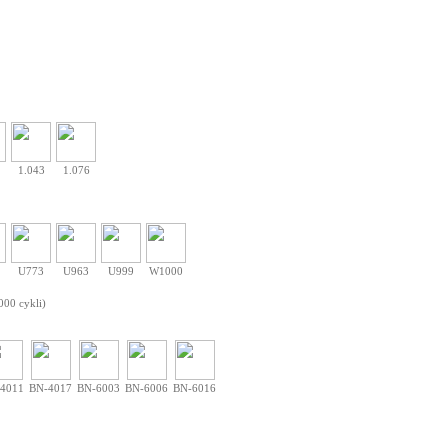
1.043
1.076
U773
U963
U999
W1000
000 cykli)
4011
BN-4017
BN-6003
BN-6006
BN-6016