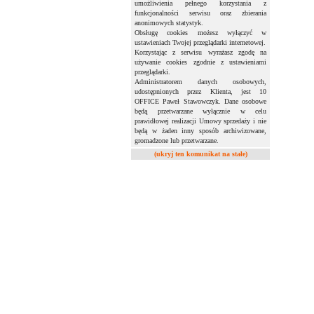
umożliwienia pełnego korzystania z
funkcjonalności serwisu oraz zbierania
anonimowych statystyk.
Obsługę cookies możesz wyłączyć w
ustawieniach Twojej przeglądarki internetowej.
Korzystając z serwisu wyrażasz zgodę na
używanie cookies zgodnie z ustawieniami
przeglądarki.
Administratorem danych osobowych,
udostępnionych przez Klienta, jest 10
OFFICE Paweł Stawowczyk. Dane osobowe
będą przetwarzane wyłącznie w celu
prawidłowej realizacji Umowy sprzedaży i nie
będą w żaden inny sposób archiwizowane,
gromadzone lub przetwarzane.
(ukryj ten komunikat na stałe)