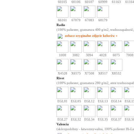
60105
60106
60107
60999
61163
6116
66161
67079
67083
68179
Radio
(100% poliester, gramatura 400 g/m2, trudnozapalność,
zobacz oryginalne zdjęcie kolorów »
1008
3082
3094
4028
6075
7008
X4528
X6575
X7508
X8517
X8532
Rivet
(100% poliester, gramatura 280 g/m2, atest trudnozapal
EGL01
EGL05
EGL12
EGL13
EGL14
EGL1
EGL27
EGL32
EGL34
EGL35
EGL37
EGL5
Valencia
(skóropodobny - łatwozmywalna, 100% poliester Hi-Loft