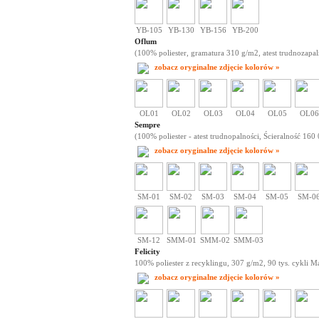
YB-105
YB-130
YB-156
YB-200
Oflum
(100% poliester, gramatura 310 g/m2, atest trudnozapal
zobacz oryginalne zdjęcie kolorów »
OL01
OL02
OL03
OL04
OL05
OL06
Sempre
(100% poliester - atest trudnopalności, Ścieralność 160 
zobacz oryginalne zdjęcie kolorów »
SM-01
SM-02
SM-03
SM-04
SM-05
SM-0
SM-12
SMM-01
SMM-02
SMM-03
Felicity
100% poliester z recyklingu, 307 g/m2, 90 tys. cykli M
zobacz oryginalne zdjęcie kolorów »