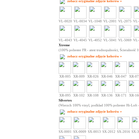
zobacz oryginalne zdjęcie kolorów »
VL-0020
VL-0034
VL-1048
VL-2001
VL-2075
VL-
VL-4043
VL-4045
VL-4052
VL-5041
VL-5069
VL-
Xtreme
(100% poliester FR - atest trudnopalności, Ścieralność 
zobacz oryginalne zdjęcie kolorów »
XR-005
XR-009
XR-026
XR-046
XR-047
XR-07
XR-095
XR-102
XR-108
XR-136
XR-171
XR-16
Silvertex
(Wierzch 100% vinyl, podkład 100% poliester Hi-Loft - 
zobacz oryginalne zdjęcie kolorów »
SX-0001
SX-0009
SX-0013
SX-2012
SX-2016
SX-3