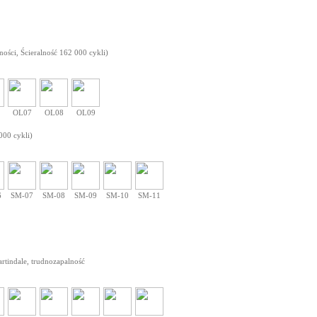
ności, Ścieralność 162 000 cykli)
OL07
OL08
OL09
000 cykli)
6
SM-07
SM-08
SM-09
SM-10
SM-11
artindale, trudnozapalność