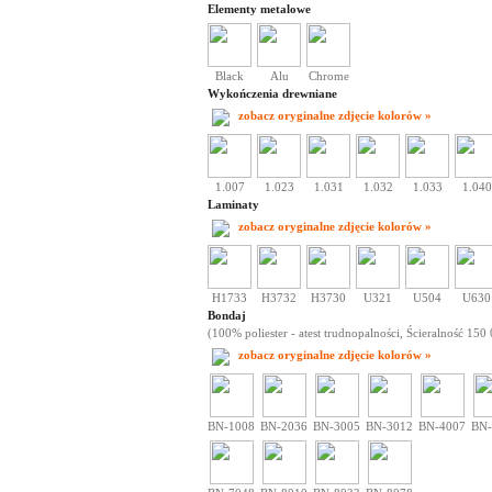
Elementy metalowe
Black
Alu
Chrome
Wykończenia drewniane
zobacz oryginalne zdjęcie kolorów »
1.007
1.023
1.031
1.032
1.033
1.040
Laminaty
zobacz oryginalne zdjęcie kolorów »
H1733
H3732
H3730
U321
U504
U630
Bondaj
(100% poliester - atest trudnopalności, Ścieralność 150 
zobacz oryginalne zdjęcie kolorów »
BN-1008
BN-2036
BN-3005
BN-3012
BN-4007
BN-