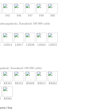
F45
F46
F47
F49
F80
udnozapalności, Ścieralność 100 000 cykli)
1
LDS14
LDS17
LDS38
LDS45
LDS55
alność, Ścieralność 100 000 cykli)
2
RX362
RX452
RX606
RX612
RX662
3
RX982