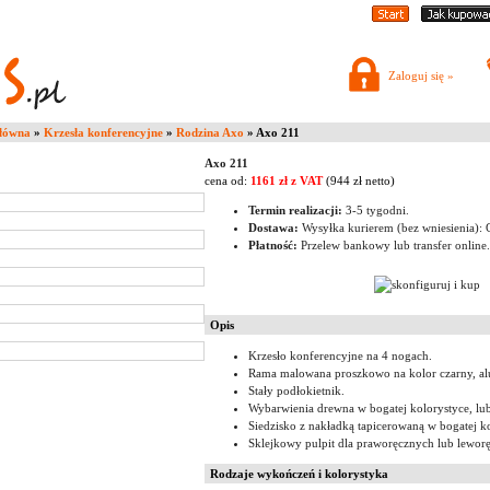
Zaloguj się »
główna
»
Krzesła konferencyjne
»
Rodzina Axo
» Axo 211
Axo 211
cena od:
1161 zł z VAT
(944 zł netto)
Termin realizacji:
3-5 tygodni.
Dostawa:
Wysyłka kurierem (bez wniesienia): G
Płatność:
Przelew bankowy lub transfer online.
Opis
Krzesło konferencyjne na 4 nogach.
Rama malowana proszkowo na kolor czarny, al
Stały podłokietnik.
Wybarwienia drewna w bogatej kolorystyce, lub
Siedzisko z nakładką tapicerowaną w bogatej ko
Sklejkowy pulpit dla praworęcznych lub lewor
Rodzaje wykończeń i kolorystyka