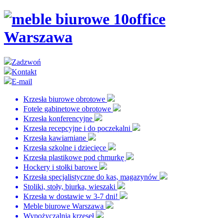
Zadzwoń
Kontakt
E-mail
Krzesła biurowe obrotowe
Fotele gabinetowe obrotowe
Krzesła konferencyjne
Krzesła recepcyjne i do poczekalni
Krzesła kawiarniane
Krzesła szkolne i dziecięce
Krzesła plastikowe pod chmurkę
Hockery i stołki barowe
Krzesła specjalistyczne do kas, magazynów
Stoliki, stoły, biurka, wieszaki
Krzesła w dostawie w 3-7 dni!
Meble biurowe Warszawa
Wypożyczalnia krzeseł