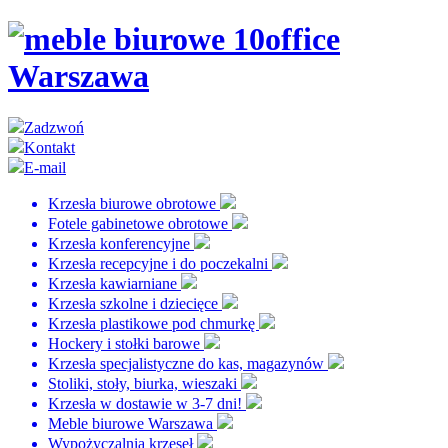
Zadzwoń
Kontakt
E-mail
Krzesła biurowe obrotowe
Fotele gabinetowe obrotowe
Krzesła konferencyjne
Krzesła recepcyjne i do poczekalni
Krzesła kawiarniane
Krzesła szkolne i dziecięce
Krzesła plastikowe pod chmurkę
Hockery i stołki barowe
Krzesła specjalistyczne do kas, magazynów
Stoliki, stoły, biurka, wieszaki
Krzesła w dostawie w 3-7 dni!
Meble biurowe Warszawa
Wypożyczalnia krzeseł