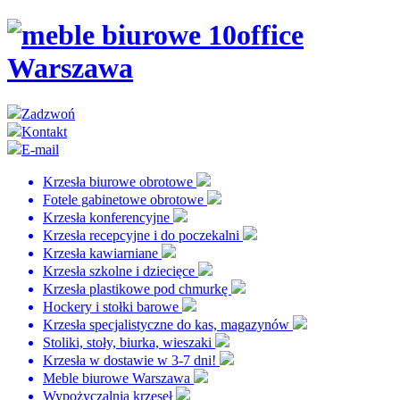
Zadzwoń
Kontakt
E-mail
Krzesła biurowe obrotowe
Fotele gabinetowe obrotowe
Krzesła konferencyjne
Krzesła recepcyjne i do poczekalni
Krzesła kawiarniane
Krzesła szkolne i dziecięce
Krzesła plastikowe pod chmurkę
Hockery i stołki barowe
Krzesła specjalistyczne do kas, magazynów
Stoliki, stoły, biurka, wieszaki
Krzesła w dostawie w 3-7 dni!
Meble biurowe Warszawa
Wypożyczalnia krzeseł