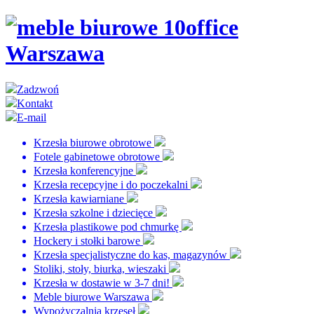
Zadzwoń
Kontakt
E-mail
Krzesła biurowe obrotowe
Fotele gabinetowe obrotowe
Krzesła konferencyjne
Krzesła recepcyjne i do poczekalni
Krzesła kawiarniane
Krzesła szkolne i dziecięce
Krzesła plastikowe pod chmurkę
Hockery i stołki barowe
Krzesła specjalistyczne do kas, magazynów
Stoliki, stoły, biurka, wieszaki
Krzesła w dostawie w 3-7 dni!
Meble biurowe Warszawa
Wypożyczalnia krzeseł