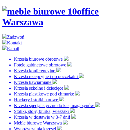
Zadzwoń
Kontakt
E-mail
Krzesła biurowe obrotowe
Fotele gabinetowe obrotowe
Krzesła konferencyjne
Krzesła recepcyjne i do poczekalni
Krzesła kawiarniane
Krzesła szkolne i dziecięce
Krzesła plastikowe pod chmurkę
Hockery i stołki barowe
Krzesła specjalistyczne do kas, magazynów
Stoliki, stoły, biurka, wieszaki
Krzesła w dostawie w 3-7 dni!
Meble biurowe Warszawa
Wypożyczalnia krzeseł