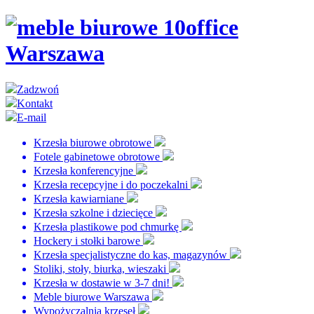
Zadzwoń
Kontakt
E-mail
Krzesła biurowe obrotowe
Fotele gabinetowe obrotowe
Krzesła konferencyjne
Krzesła recepcyjne i do poczekalni
Krzesła kawiarniane
Krzesła szkolne i dziecięce
Krzesła plastikowe pod chmurkę
Hockery i stołki barowe
Krzesła specjalistyczne do kas, magazynów
Stoliki, stoły, biurka, wieszaki
Krzesła w dostawie w 3-7 dni!
Meble biurowe Warszawa
Wypożyczalnia krzeseł