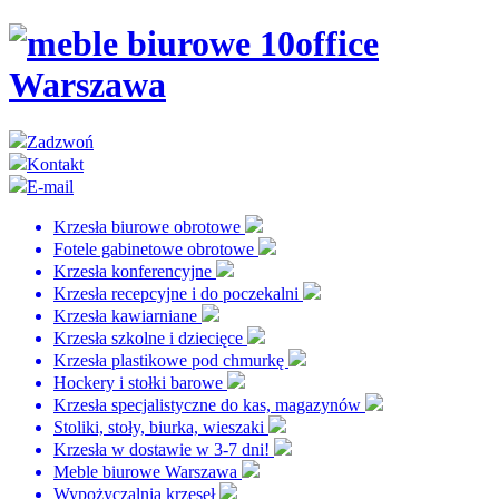
Zadzwoń
Kontakt
E-mail
Krzesła biurowe obrotowe
Fotele gabinetowe obrotowe
Krzesła konferencyjne
Krzesła recepcyjne i do poczekalni
Krzesła kawiarniane
Krzesła szkolne i dziecięce
Krzesła plastikowe pod chmurkę
Hockery i stołki barowe
Krzesła specjalistyczne do kas, magazynów
Stoliki, stoły, biurka, wieszaki
Krzesła w dostawie w 3-7 dni!
Meble biurowe Warszawa
Wypożyczalnia krzeseł