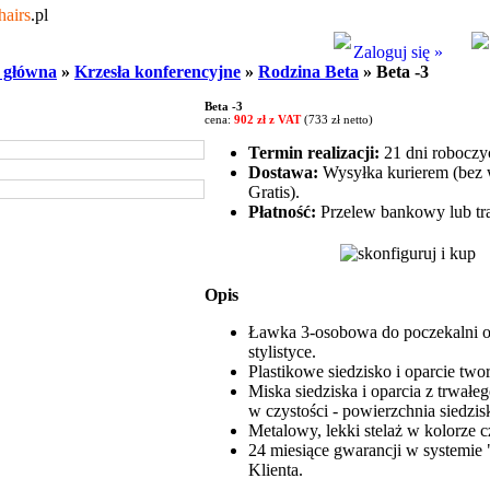
hairs
.pl
Zaloguj się »
 główna
»
Krzesła konferencyjne
»
Rodzina Beta
» Beta -3
Beta -3
cena:
902 zł z VAT
(733 zł netto)
Termin realizacji:
21 dni roboczy
Dostawa:
Wysyłka kurierem (bez w
Gratis).
Płatność:
Przelew bankowy lub tra
Opis
Ławka 3-osobowa do poczekalni o b
stylistyce.
Plastikowe siedzisko i oparcie two
Miska siedziska i oparcia z trwałe
w czystości - powierzchnia siedzi
Metalowy, lekki stelaż w kolorze c
24 miesiące gwarancji w systemie 
Klienta.