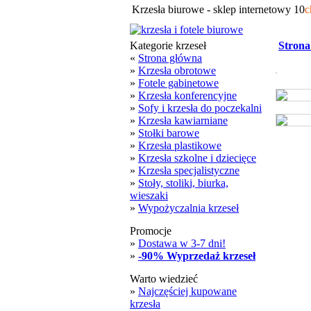
Krzesła biurowe - sklep internetowy 10
c
Kategorie krzeseł
Strona
«
Strona główna
»
Krzesła obrotowe
»
Fotele gabinetowe
»
Krzesła konferencyjne
»
Sofy i krzesła do poczekalni
»
Krzesła kawiarniane
»
Stołki barowe
»
Krzesła plastikowe
»
Krzesła szkolne i dziecięce
»
Krzesła specjalistyczne
»
Stoły, stoliki, biurka,
wieszaki
»
Wypożyczalnia krzeseł
Promocje
»
Dostawa w 3-7 dni!
»
-90% Wyprzedaż krzeseł
Warto wiedzieć
»
Najczęściej kupowane
krzesła