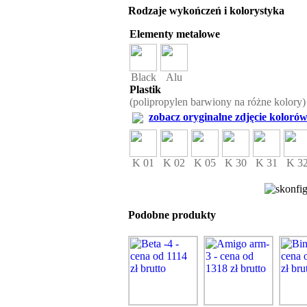
Rodzaje wykończeń i kolorystyka
Elementy metalowe
Black
Alu
Plastik
(polipropylen barwiony na różne kolory)
zobacz oryginalne zdjęcie kolorów
K 01
K 02
K 05
K 30
K 31
K 3
Podobne produkty