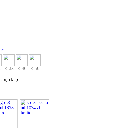
 »
2
K 33
K 36
K 59