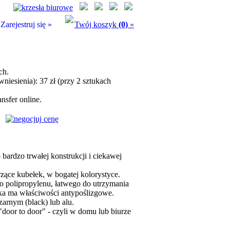
Zarejestruj się »
Twój koszyk
(0)
»
ch.
niesienia): 37 zł (przy 2 sztukach
nsfer online.
ardzo trwałej konstrukcji i ciekawej
rzące kubełek, w bogatej kolorystyce.
go polipropylenu, łatwego do utrzymania
ska ma właściwości antypoślizgowe.
zarnym (black) lub alu.
"door to door" - czyli w domu lub biurze