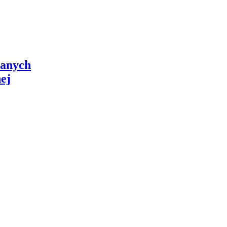
ianych
ej