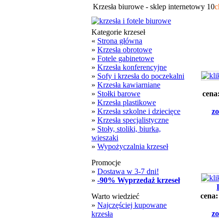
Krzesła biurowe - sklep internetowy 10
c
Kategorie krzeseł
«
Strona główna
»
Krzesła obrotowe
»
Fotele gabinetowe
»
Krzesła konferencyjne
»
Sofy i krzesła do poczekalni
»
Krzesła kawiarniane
»
Stołki barowe
cena
»
Krzesła plastikowe
»
Krzesła szkolne i dziecięce
zo
»
Krzesła specjalistyczne
»
Stoły, stoliki, biurka,
wieszaki
»
Wypożyczalnia krzeseł
Promocje
»
Dostawa w 3-7 dni!
»
-90% Wyprzedaż krzeseł
cena
Warto wiedzieć
»
Najczęściej kupowane
zo
krzesła