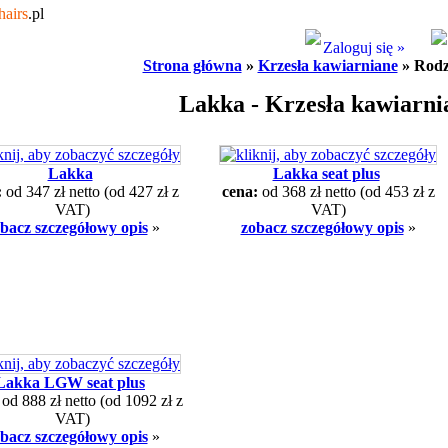
hairs
.pl
Zaloguj się »
Strona główna
»
Krzesła kawiarniane
» Rodz
Lakka - Krzesła kawiarni
Lakka
Lakka seat plus
:
od 347 zł netto
(od 427 zł z
cena:
od 368 zł netto
(od 453 zł z
VAT)
VAT)
bacz szczegółowy opis
»
zobacz szczegółowy opis
»
Lakka LGW seat plus
:
od 888 zł netto
(od 1092 zł z
VAT)
bacz szczegółowy opis
»