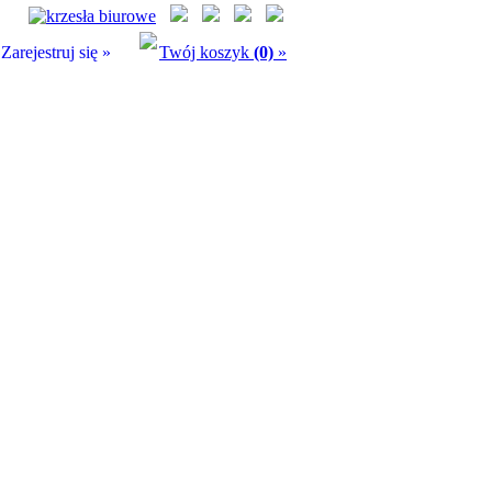
Zarejestruj się »
Twój koszyk
(0)
»