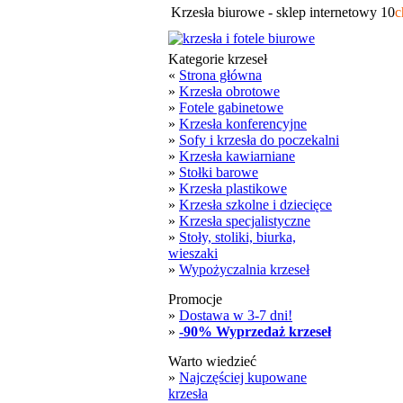
Krzesła biurowe - sklep internetowy 10
c
Kategorie krzeseł
«
Strona główna
»
Krzesła obrotowe
»
Fotele gabinetowe
»
Krzesła konferencyjne
»
Sofy i krzesła do poczekalni
»
Krzesła kawiarniane
»
Stołki barowe
»
Krzesła plastikowe
»
Krzesła szkolne i dziecięce
»
Krzesła specjalistyczne
»
Stoły, stoliki, biurka,
wieszaki
»
Wypożyczalnia krzeseł
Promocje
»
Dostawa w 3-7 dni!
»
-90% Wyprzedaż krzeseł
Warto wiedzieć
»
Najczęściej kupowane
krzesła