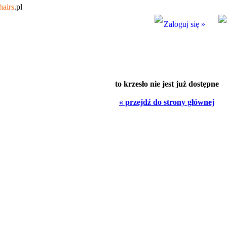
hairs
.pl
Zaloguj się »
to krzesło nie jest już dostępne
« przejdź do strony głównej