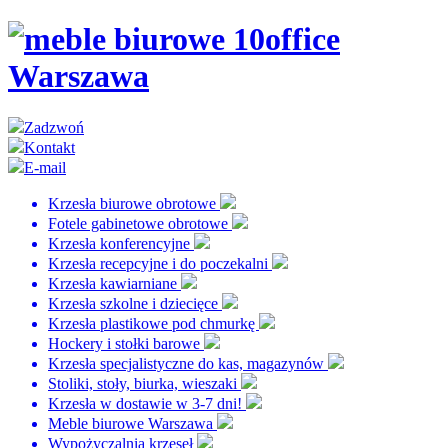
Zadzwoń
Kontakt
E-mail
Krzesła biurowe obrotowe
Fotele gabinetowe obrotowe
Krzesła konferencyjne
Krzesła recepcyjne i do poczekalni
Krzesła kawiarniane
Krzesła szkolne i dziecięce
Krzesła plastikowe pod chmurkę
Hockery i stołki barowe
Krzesła specjalistyczne do kas, magazynów
Stoliki, stoły, biurka, wieszaki
Krzesła w dostawie w 3-7 dni!
Meble biurowe Warszawa
Wypożyczalnia krzeseł