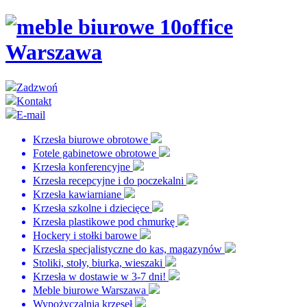
Zadzwoń
Kontakt
E-mail
Krzesła biurowe obrotowe
Fotele gabinetowe obrotowe
Krzesła konferencyjne
Krzesła recepcyjne i do poczekalni
Krzesła kawiarniane
Krzesła szkolne i dziecięce
Krzesła plastikowe pod chmurkę
Hockery i stołki barowe
Krzesła specjalistyczne do kas, magazynów
Stoliki, stoły, biurka, wieszaki
Krzesła w dostawie w 3-7 dni!
Meble biurowe Warszawa
Wypożyczalnia krzeseł