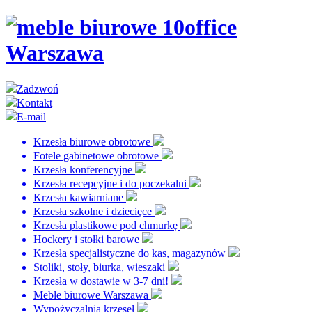
Zadzwoń
Kontakt
E-mail
Krzesła biurowe obrotowe
Fotele gabinetowe obrotowe
Krzesła konferencyjne
Krzesła recepcyjne i do poczekalni
Krzesła kawiarniane
Krzesła szkolne i dziecięce
Krzesła plastikowe pod chmurkę
Hockery i stołki barowe
Krzesła specjalistyczne do kas, magazynów
Stoliki, stoły, biurka, wieszaki
Krzesła w dostawie w 3-7 dni!
Meble biurowe Warszawa
Wypożyczalnia krzeseł