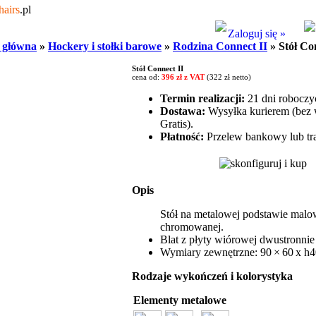
hairs
.pl
Zaloguj się »
 główna
»
Hockery i stołki barowe
»
Rodzina Connect II
» Stół Co
Stół Connect II
cena od:
396 zł z VAT
(322 zł netto)
Termin realizacji:
21 dni roboczy
Dostawa:
Wysyłka kurierem (bez w
Gratis).
Płatność:
Przelew bankowy lub tra
Opis
Stół na metalowej podstawie malow
chromowanej.
Blat z płyty wiórowej dwustronn
Wymiary zewnętrzne: 90 × 60 x h4
Rodzaje wykończeń i kolorystyka
Elementy metalowe