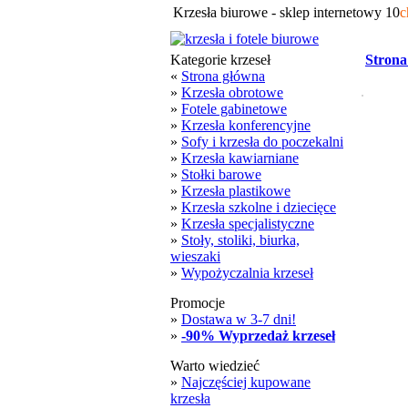
Krzesła biurowe - sklep internetowy 10
c
Kategorie krzeseł
Strona
«
Strona główna
»
Krzesła obrotowe
»
Fotele gabinetowe
»
Krzesła konferencyjne
»
Sofy i krzesła do poczekalni
»
Krzesła kawiarniane
»
Stołki barowe
»
Krzesła plastikowe
»
Krzesła szkolne i dziecięce
»
Krzesła specjalistyczne
»
Stoły, stoliki, biurka,
wieszaki
»
Wypożyczalnia krzeseł
Promocje
»
Dostawa w 3-7 dni!
»
-90% Wyprzedaż krzeseł
Warto wiedzieć
»
Najczęściej kupowane
krzesła