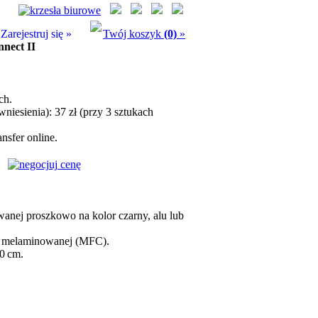
Zarejestruj się »
Twój koszyk
(0)
»
nnect II
ch.
niesienia): 37 zł (przy 3 sztukach
nsfer online.
anej proszkowo na kolor czarny, alu lub
ie melaminowanej (MFC).
0 cm.