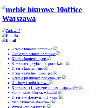
Zadzwoń
Kontakt
E-mail
Krzesła biurowe obrotowe
Fotele gabinetowe obrotowe
Krzesła konferencyjne
Krzesła recepcyjne i do poczekalni
Krzesła kawiarniane
Krzesła szkolne i dziecięce
Krzesła plastikowe pod chmurkę
Hockery i stołki barowe
Krzesła specjalistyczne do kas, magazynów
Stoliki, stoły, biurka, wieszaki
Krzesła w dostawie w 3-7 dni!
Meble biurowe Warszawa
Wypożyczalnia krzeseł