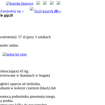
Zarejestruj się »
Twój koszyk
(0)
»
le gtp28
niesienia): 37 zł (przy 3 sztukach
nsfer online.
zekraczającej 45 kg.
apicerowane w tkaninach w bogatej
głości oparcia od siedziska.
rurkami w kolorze czarnym (black) lub
a pomocą podnośnika pneumatycznego.
a jezdna.
hamowane kółka do powierzchni