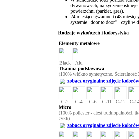
dywanowych, na życzenie istnieje
powierzchni (parkiet, gres).
24 miesiące gwarancji (48 miesię
systemie "door to door" - czyli w 
Rodzaje wykończeń i kolorystyka
Elementy metalowe
Black
Alu
Tkanina podstawowa
(100% włókno syntetyczne, Ścieralność 
zobacz oryginalne zdjęcie kolorów
C-2
C-4
C-6
C-11
C-12
C-1
Micro
(100% poliester - atest trudnopalności, t
cykli)
zobacz oryginalne zdjęcie kolorów