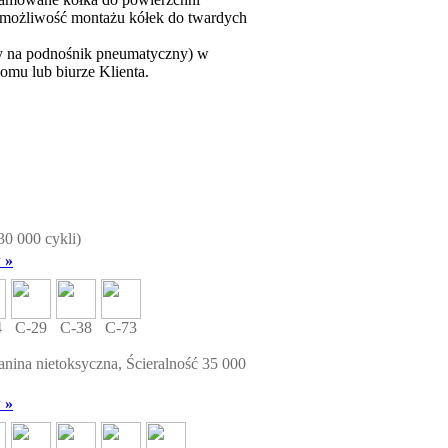
 możliwość montażu kółek do twardych
cy na podnośnik pneumatyczny) w
domu lub biurze Klienta.
30 000 cykli)
 »
4
C-29
C-38
C-73
kanina nietoksyczna, Ścieralność 35 000
 »