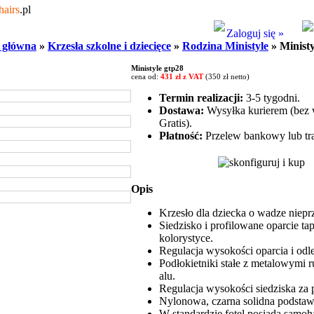
hairs
.pl
Zaloguj się »
 główna
»
Krzesła szkolne i dziecięce
»
Rodzina Ministyle
» Ministy
Ministyle gtp28
cena od:
431 zł z VAT
(350 zł netto)
Termin realizacji:
3-5 tygodni.
Dostawa:
Wysyłka kurierem (bez w
Gratis).
Płatność:
Przelew bankowy lub tra
Opis
Krzesło dla dziecka o wadze niepr
Siedzisko i profilowane oparcie t
kolorystyce.
Regulacja wysokości oparcia i odle
Podłokietniki stałe z metalowymi 
alu.
Regulacja wysokości siedziska z
Nylonowa, czarna solidna podstaw
W standardzie fotel posiada samo