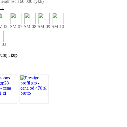
cieralność 160 000 cykli)
 »
M-06
SM-07
SM-08
SM-09
SM-10
-03