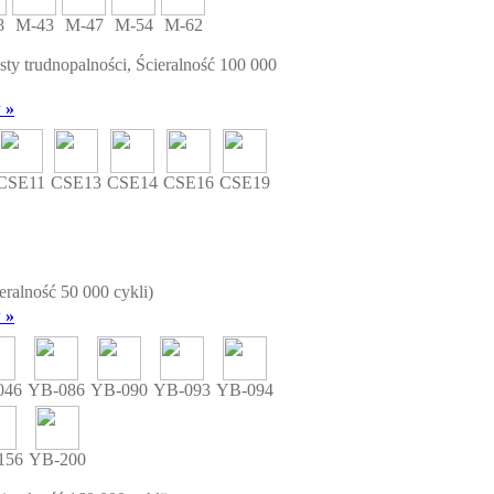
8
M-43
M-47
M-54
M-62
sty trudnopalności, Ścieralność 100 000
 »
CSE11
CSE13
CSE14
CSE16
CSE19
ieralność 50 000 cykli)
 »
046
YB-086
YB-090
YB-093
YB-094
156
YB-200