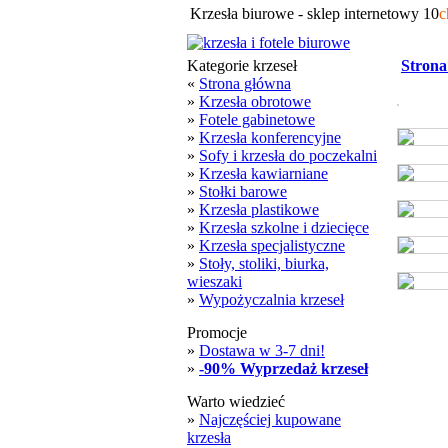
Krzesła biurowe - sklep internetowy 10
c
Kategorie krzeseł
Strona
«
Strona główna
»
Krzesła obrotowe
»
Fotele gabinetowe
»
Krzesła konferencyjne
»
Sofy i krzesła do poczekalni
»
Krzesła kawiarniane
»
Stołki barowe
»
Krzesła plastikowe
»
Krzesła szkolne i dziecięce
»
Krzesła specjalistyczne
»
Stoły, stoliki, biurka,
wieszaki
»
Wypożyczalnia krzeseł
Promocje
»
Dostawa w 3-7 dni!
»
-90% Wyprzedaż krzeseł
Warto wiedzieć
»
Najczęściej kupowane
krzesła