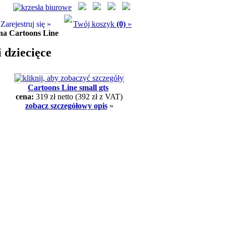
Zarejestruj się »
Twój koszyk
(0)
»
na Cartoons Line
 dziecięce
Cartoons Line small gts
cena:
319 zł netto
(392 zł z VAT)
zobacz szczegółowy opis
»