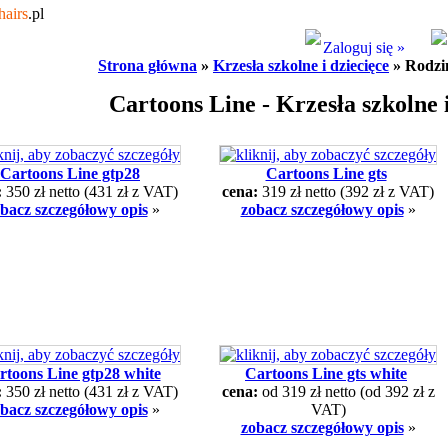
hairs
.pl
Zaloguj się »
Strona główna
»
Krzesła szkolne i dziecięce
» Rodzi
Cartoons Line - Krzesła szkolne i
Cartoons Line gtp28
Cartoons Line gts
:
350 zł netto
(431 zł z VAT)
cena:
319 zł netto
(392 zł z VAT)
bacz szczegółowy opis
»
zobacz szczegółowy opis
»
rtoons Line gtp28 white
Cartoons Line gts white
:
350 zł netto
(431 zł z VAT)
cena:
od 319 zł netto
(od 392 zł z
bacz szczegółowy opis
»
VAT)
zobacz szczegółowy opis
»