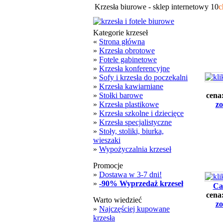
Krzesła biurowe - sklep internetowy 10
c
Kategorie krzeseł
«
Strona główna
»
Krzesła obrotowe
»
Fotele gabinetowe
»
Krzesła konferencyjne
»
Sofy i krzesła do poczekalni
»
Krzesła kawiarniane
»
Stołki barowe
cena
»
Krzesła plastikowe
zo
»
Krzesła szkolne i dziecięce
»
Krzesła specjalistyczne
»
Stoły, stoliki, biurka,
wieszaki
»
Wypożyczalnia krzeseł
Promocje
»
Dostawa w 3-7 dni!
»
-90% Wyprzedaż krzeseł
Ca
cena
Warto wiedzieć
zo
»
Najczęściej kupowane
krzesła