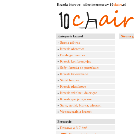
Krzesła biurowe - sklep internetowy 10
chairs
.pl
Kategorie krzeseł
Strona 
«
Strona główna
»
Krzesła obrotowe
»
Fotele gabinetowe
»
Krzesła konferencyjne
»
Sofy i krzesła do poczekalni
»
Krzesła kawiarniane
»
Stołki barowe
»
Krzesła plastikowe
»
Krzesła szkolne i dziecięce
»
Krzesła specjalistyczne
»
Stoły, stoliki, biurka, wieszaki
»
Wypożyczalnia krzeseł
Promocje
»
Dostawa w 3-7 dni!