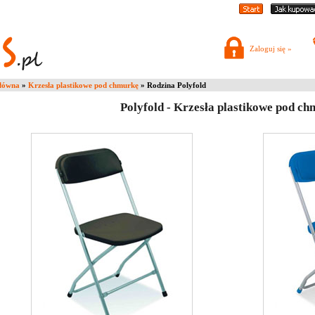
Zaloguj się »
główna
»
Krzesła plastikowe pod chmurkę
» Rodzina Polyfold
Polyfold - Krzesła plastikowe pod c