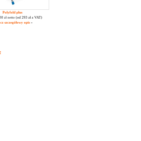
Polyfold plus
38 zł netto
(od 293 zł z VAT)
cz szczegółowy opis
»
ę