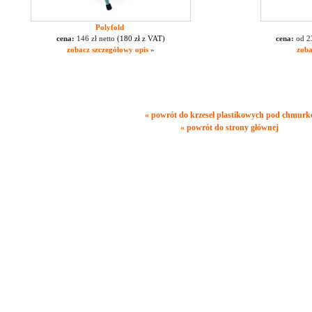
Polyfold
cena:
146 zł netto
(180 zł z VAT)
cena:
od 2
zobacz szczegółowy opis
»
zoba
« powrót do krzeseł plastikowych pod chmurk
« powrót do strony głównej