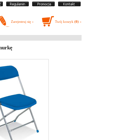
Zarejestruj się »
Twój koszyk
(0)
»
hmurkę