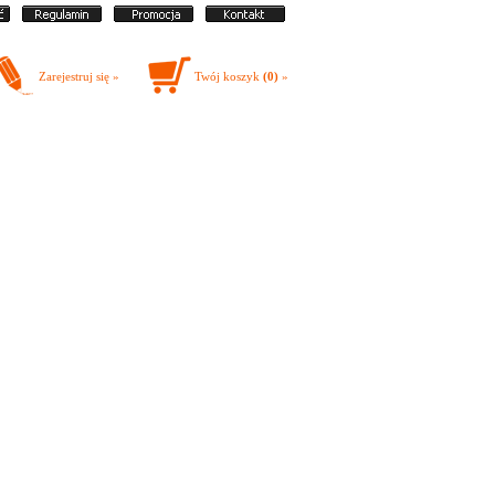
Zarejestruj się »
Twój koszyk
(0)
»