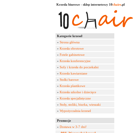
Krzesła biurowe - sklep internetowy 10
chairs
.pl
Kategorie krzeseł
«
Strona główna
»
Krzesła obrotowe
»
Fotele gabinetowe
»
Krzesła konferencyjne
»
Sofy i krzesła do poczekalni
»
Krzesła kawiarniane
»
Stołki barowe
»
Krzesła plastikowe
»
Krzesła szkolne i dziecięce
»
Krzesła specjalistyczne
»
Stoły, stoliki, biurka, wieszaki
»
Wypożyczalnia krzeseł
Promocje
»
Dostawa w 3-7 dni!