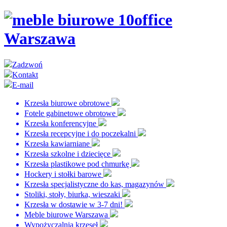
Zadzwoń
Kontakt
E-mail
Krzesła biurowe obrotowe
Fotele gabinetowe obrotowe
Krzesła konferencyjne
Krzesła recepcyjne i do poczekalni
Krzesła kawiarniane
Krzesła szkolne i dziecięce
Krzesła plastikowe pod chmurkę
Hockery i stołki barowe
Krzesła specjalistyczne do kas, magazynów
Stoliki, stoły, biurka, wieszaki
Krzesła w dostawie w 3-7 dni!
Meble biurowe Warszawa
Wypożyczalnia krzeseł