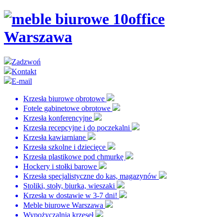
Zadzwoń
Kontakt
E-mail
Krzesła biurowe obrotowe
Fotele gabinetowe obrotowe
Krzesła konferencyjne
Krzesła recepcyjne i do poczekalni
Krzesła kawiarniane
Krzesła szkolne i dziecięce
Krzesła plastikowe pod chmurkę
Hockery i stołki barowe
Krzesła specjalistyczne do kas, magazynów
Stoliki, stoły, biurka, wieszaki
Krzesła w dostawie w 3-7 dni!
Meble biurowe Warszawa
Wypożyczalnia krzeseł