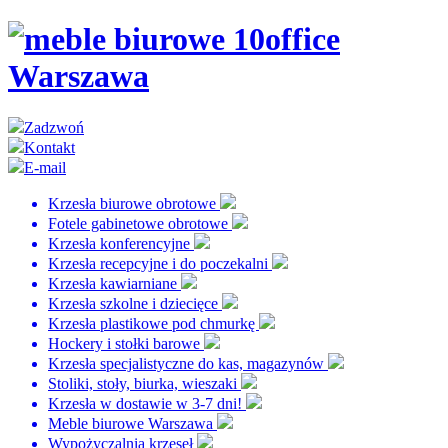
Zadzwoń
Kontakt
E-mail
Krzesła biurowe obrotowe
Fotele gabinetowe obrotowe
Krzesła konferencyjne
Krzesła recepcyjne i do poczekalni
Krzesła kawiarniane
Krzesła szkolne i dziecięce
Krzesła plastikowe pod chmurkę
Hockery i stołki barowe
Krzesła specjalistyczne do kas, magazynów
Stoliki, stoły, biurka, wieszaki
Krzesła w dostawie w 3-7 dni!
Meble biurowe Warszawa
Wypożyczalnia krzeseł