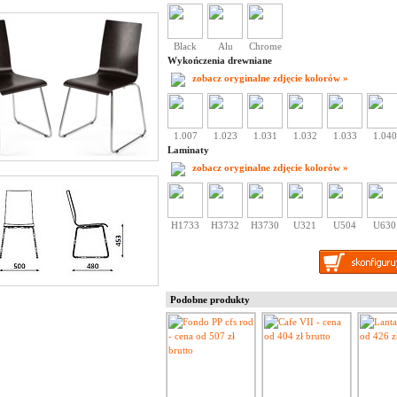
Black
Alu
Chrome
Wykończenia drewniane
zobacz oryginalne zdjęcie kolorów »
1.007
1.023
1.031
1.032
1.033
1.040
Laminaty
zobacz oryginalne zdjęcie kolorów »
H1733
H3732
H3730
U321
U504
U630
Podobne produkty