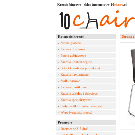
Krzesła biurowe - sklep internetowy 10
chairs
.pl
Kategorie krzeseł
Strona 
«
Strona główna
»
Krzesła obrotowe
»
Fotele gabinetowe
»
Krzesła konferencyjne
»
Sofy i krzesła do poczekalni
»
Krzesła kawiarniane
»
Stołki barowe
»
Krzesła plastikowe
»
Krzesła szkolne i dziecięce
»
Krzesła specjalistyczne
»
Stoły, stoliki, biurka, wieszaki
»
Wypożyczalnia krzeseł
Promocje
»
Dostawa w 3-7 dni!