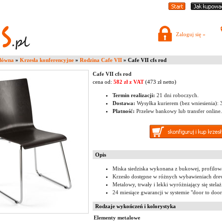
Zaloguj się »
główna
»
Krzesła konferencyjne
»
Rodzina Cafe VII
» Cafe VII cfs rod
Cafe VII cfs rod
cena od:
582 zł z VAT
(473 zł netto)
Termin realizacji:
21 dni roboczych.
Dostawa:
Wysyłka kurierem (bez wniesienia): 37
Płatność:
Przelew bankowy lub transfer online.
Opis
Miska siedziska wykonana z bukowej, profilowa
Krzesło dostępne w różnych wybawieniach drew
Metalowy, trwały i lekki wyróżniający się stela
24 miesiące gwarancji w systemie "door to door
Rodzaje wykończeń i kolorystyka
Elementy metalowe