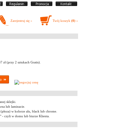
Zarejestruj się »
Twój koszyk
(0)
»
 zł (przy 2 sztukach Gratis).
nej sklejki.
na lub laminacie.
ż (płoza) w kolorze alu, black lub chrome.
" - czyli w domu lub biurze Klienta.