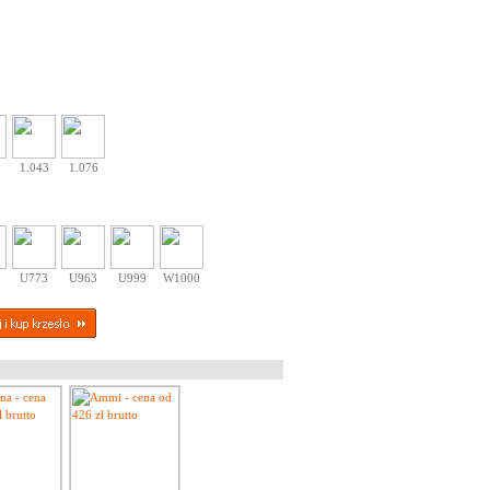
1.043
1.076
U773
U963
U999
W1000