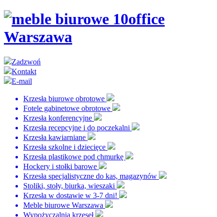
Zadzwoń
Kontakt
E-mail
Krzesła biurowe obrotowe
Fotele gabinetowe obrotowe
Krzesła konferencyjne
Krzesła recepcyjne i do poczekalni
Krzesła kawiarniane
Krzesła szkolne i dziecięce
Krzesła plastikowe pod chmurkę
Hockery i stołki barowe
Krzesła specjalistyczne do kas, magazynów
Stoliki, stoły, biurka, wieszaki
Krzesła w dostawie w 3-7 dni!
Meble biurowe Warszawa
Wypożyczalnia krzeseł