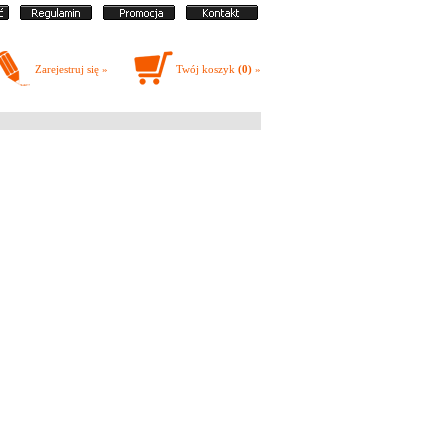
Zarejestruj się »
Twój koszyk
(0)
»