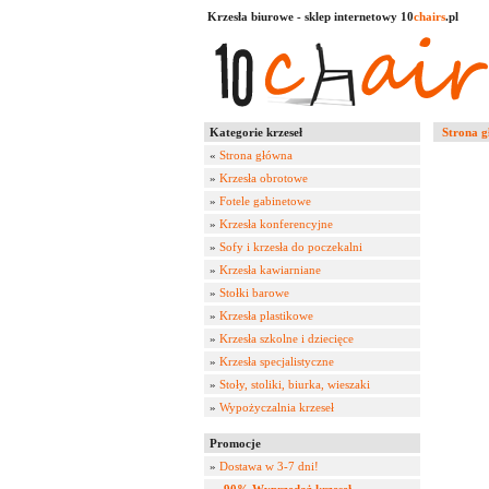
Krzesła biurowe - sklep internetowy 10
chairs
.pl
Kategorie krzeseł
Strona 
«
Strona główna
»
Krzesła obrotowe
»
Fotele gabinetowe
»
Krzesła konferencyjne
»
Sofy i krzesła do poczekalni
»
Krzesła kawiarniane
»
Stołki barowe
»
Krzesła plastikowe
»
Krzesła szkolne i dziecięce
»
Krzesła specjalistyczne
»
Stoły, stoliki, biurka, wieszaki
»
Wypożyczalnia krzeseł
Promocje
»
Dostawa w 3-7 dni!