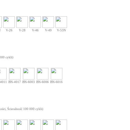
N
V-26
V-28
V-46
V-49
V-53N
000 cykli)
4011
BN-4017
BN-6003
BN-6006
BN-6016
ości, Ścieralność 100 000 cykli)