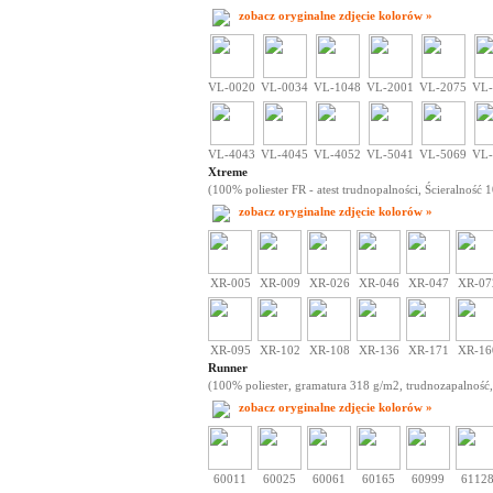
zobacz oryginalne zdjęcie kolorów »
VL-0020
VL-0034
VL-1048
VL-2001
VL-2075
VL-
VL-4043
VL-4045
VL-4052
VL-5041
VL-5069
VL-
Xtreme
(100% poliester FR - atest trudnopalności, Ścieralność 
zobacz oryginalne zdjęcie kolorów »
XR-005
XR-009
XR-026
XR-046
XR-047
XR-07
XR-095
XR-102
XR-108
XR-136
XR-171
XR-16
Runner
(100% poliester, gramatura 318 g/m2, trudnozapalność,
zobacz oryginalne zdjęcie kolorów »
60011
60025
60061
60165
60999
6112