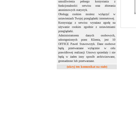
umożliwienia pełnego korzystania z
funkcjonalności serwisu oraz zbierania
anonimowych statystyk.
Obsługę cookies możesz wyłączyć w
ustawieniach Twojej przeglądarki internetowej.
Korzystając z serwisu wyrażasz zgodę na
używanie cookies zgodnie z ustawieniami
przeglądarki.
Administratorem danych osobowych,
udostępnionych przez Klienta, jest 10
OFFICE Paweł Stawowczyk. Dane osobowe
będą przetwarzane wyłącznie w celu
prawidłowej realizacji Umowy sprzedaży i nie
będą w żaden inny sposób archiwizowane,
gromadzone lub przetwarzane.
(ukryj ten komunikat na stałe)