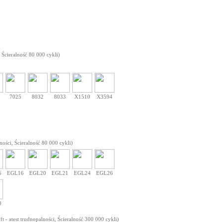
 Ścieralność 80 000 cykli)
7025
8032
8033
X1510
X3594
ności, Ścieralność 80 000 cykli)
5
EGL16
EGL20
EGL21
EGL24
EGL26
0
 - atest trudnopalności, Ścieralność 300 000 cykli)