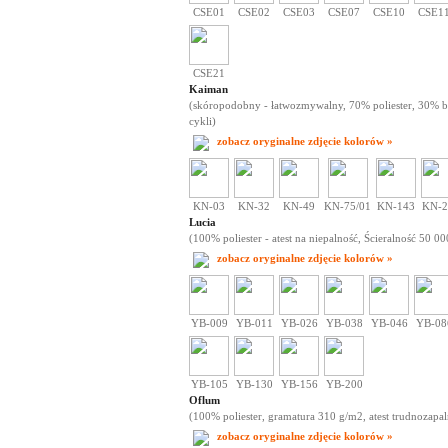
CSE01
CSE02
CSE03
CSE07
CSE10
CSE1
CSE21
Kaiman
(skóropodobny - łatwozmywalny, 70% poliester, 30% baw
cykli)
zobacz oryginalne zdjęcie kolorów »
KN-03
KN-32
KN-49
KN-75/01
KN-143
KN-2
Lucia
(100% poliester - atest na niepalność, Ścieralność 50 00
zobacz oryginalne zdjęcie kolorów »
YB-009
YB-011
YB-026
YB-038
YB-046
YB-08
YB-105
YB-130
YB-156
YB-200
Oflum
(100% poliester, gramatura 310 g/m2, atest trudnozapal
zobacz oryginalne zdjęcie kolorów »