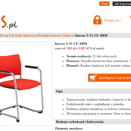
Zaloguj się »
główna
»
Krzesła biurowe
»
Rodzina Intrata Visitor
» Intrata V-31-CF-ARM
Intrata V-31-CF-ARM
cena od:
583 zł z VAT
(474 zł netto)
Termin realizacji:
21 dni roboczych.
Dostawa:
Wysyłka kurierem (bez wniesienia): 37
Płatność:
Przelew bankowy lub transfer online.
Opis
Tapicerowane, miękkie siedzisko i oparcie w tk
Podłokietniki stałe z nakładkami z plastiku.
Podstawa (płoza) metalowa w kolorze czarnym,
36 miesięcy gwarancji w systemie "door to door
Rodzaje wykończeń i kolorystyka
Elementy metalowe