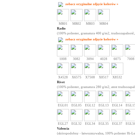
zobacz oryginalne zdjęcie kolorów »
MR01
MR02
MR03
MR04
Radio
(100% poliester, gramatura 400 g/m2, trudnozapalność,
zobacz oryginalne zdjęcie kolorów »
1008
3082
3094
4028
6075
7008
X4528
X6575
X7508
X8517
X8532
Rivet
(100% poliester, gramatura 280 g/m2, atest trudnozapal
EGL01
EGL05
EGL12
EGL13
EGL14
EGL1
EGL27
EGL32
EGL34
EGL35
EGL37
EGL5
Valencia
(skóropodobny - łatwozmywalna, 100% poliester Hi-Loft