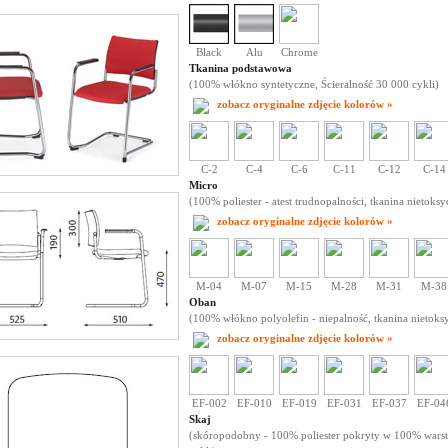
Black
Alu
Chrome
Tkanina podstawowa
(100% włókno syntetyczne, Ścieralność 30 000 cykli)
zobacz oryginalne zdjęcie kolorów »
C-2
C-4
C-6
C-11
C-12
C-14
Micro
(100% poliester - atest trudnopalności, tkanina nietoksy
zobacz oryginalne zdjęcie kolorów »
M-04
M-07
M-15
M-28
M-31
M-38
Oban
(100% włókno polyolefin - niepalność, tkanina nietoksy
zobacz oryginalne zdjęcie kolorów »
EF-002
EF-010
EF-019
EF-031
EF-037
EF-04
Skaj
(skóropodobny - 100% poliester pokryty w 100% warst