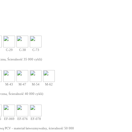
C-29
C-38
C-73
czna, Ścieralność 35 000 cykli)
M-43
M-47
M-54
M-62
czna, Ścieralność 40 000 cykli)
6
EF-069
EF-076
EF-078
wą PCV - materiał łatwozmywalny, ścieralność 50 000