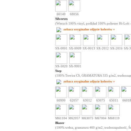
66140
68056
Silvertex
(Wierzch 100% vinyl, podkład 100% poliester Hi-Loft - 
zobacz oryginalne zdjęcie kolorów »
SX-0001
SX-0009
SX-0013
SX-2012
SX-2016
SX-3
SX-5020
SX-9001
Step
(100% Trevira CS, GRAMATURA 335 g/m2, trudnozapaln
zobacz oryginalne zdjęcie kolorów »
60999
62057
63012
63075
65011
6601
M61104
M62057
M63075
M67004
M68119
Blazer
(100% wełna, gramatura 460 g/m2, trudnozapalność, Śc