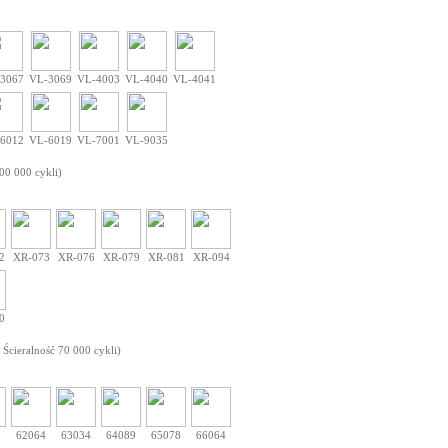
3067
VL-3069
VL-4003
VL-4040
VL-4041
6012
VL-6019
VL-7001
VL-9035
100 000 cykli)
2
XR-073
XR-076
XR-079
XR-081
XR-094
0
 Ścieralność 70 000 cykli)
8
62064
63034
64089
65078
66064