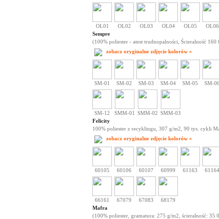
OL01
OL02
OL03
OL04
OL05
OL06
Sempre
(100% poliester - atest trudnopalności, Ścieralność 160 
zobacz oryginalne zdjęcie kolorów »
SM-01
SM-02
SM-03
SM-04
SM-05
SM-0
SM-12
SMM-01
SMM-02
SMM-03
Felicity
100% poliester z recyklingu, 307 g/m2, 90 tys. cykli M
zobacz oryginalne zdjęcie kolorów »
60105
60106
60107
60999
61163
6116
66161
67079
67083
68179
Mafra
(100% poliester, gramatura: 275 g/m2, ścieralność: 35 