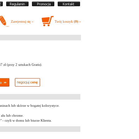
Zarejestruj się »
Twój koszyk
(0)
»
 zł (przy 2 sztukach Gratis).
aninach lub skórze w bogatej kolorystyce.
 alu lub chrome.
" - czyli w domu lub biurze Klienta.