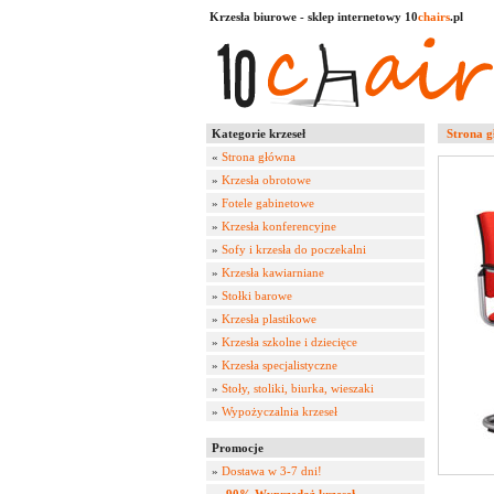
Krzesła biurowe - sklep internetowy 10
chairs
.pl
Kategorie krzeseł
Strona 
«
Strona główna
»
Krzesła obrotowe
»
Fotele gabinetowe
»
Krzesła konferencyjne
»
Sofy i krzesła do poczekalni
»
Krzesła kawiarniane
»
Stołki barowe
»
Krzesła plastikowe
»
Krzesła szkolne i dziecięce
»
Krzesła specjalistyczne
»
Stoły, stoliki, biurka, wieszaki
»
Wypożyczalnia krzeseł
Promocje
»
Dostawa w 3-7 dni!