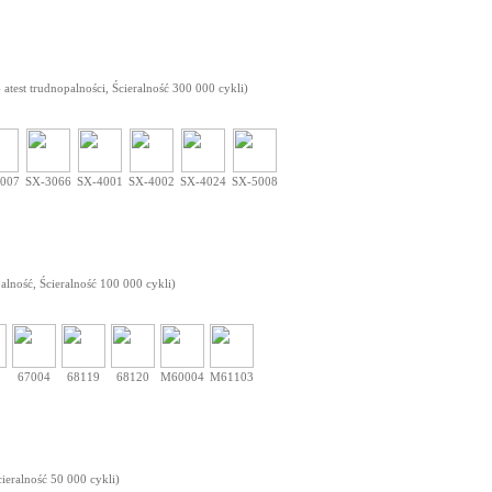
atest trudnopalności, Ścieralność 300 000 cykli)
007
SX-3066
SX-4001
SX-4002
SX-4024
SX-5008
ość, Ścieralność 100 000 cykli)
8
67004
68119
68120
M60004
M61103
ieralność 50 000 cykli)