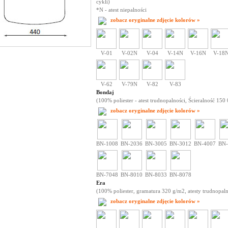
cykli)
*N - atest niepalności
zobacz oryginalne zdjęcie kolorów »
V-01
V-02N
V-04
V-14N
V-16N
V-18
V-62
V-79N
V-82
V-83
Bondaj
(100% poliester - atest trudnopalności, Ścieralność 150 
zobacz oryginalne zdjęcie kolorów »
BN-1008
BN-2036
BN-3005
BN-3012
BN-4007
BN-
BN-7048
BN-8010
BN-8033
BN-8078
Era
(100% poliester, gramatura 320 g/m2, atesty trudnopaln
zobacz oryginalne zdjęcie kolorów »