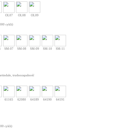
OL07
OL08
OL09
000 cykli)
6
SM-07
SM-08
SM-09
SM-10
SM-11
artindale, trudnozapalność
4
61165
62080
64189
64190
64191
000 cykli)