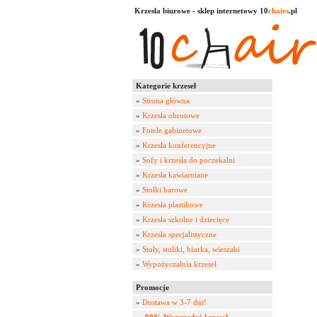
Krzesła biurowe - sklep internetowy 10
chairs
.pl
Kategorie krzeseł
«
Strona główna
»
Krzesła obrotowe
»
Fotele gabinetowe
»
Krzesła konferencyjne
»
Sofy i krzesła do poczekalni
»
Krzesła kawiarniane
»
Stołki barowe
»
Krzesła plastikowe
»
Krzesła szkolne i dziecięce
»
Krzesła specjalistyczne
»
Stoły, stoliki, biurka, wieszaki
»
Wypożyczalnia krzeseł
Promocje
»
Dostawa w 3-7 dni!