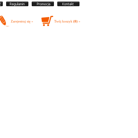
Zarejestruj się »
Twój koszyk
(0)
»