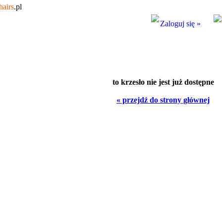
hairs
.pl
Zaloguj się »
to krzesło nie jest już dostępne
« przejdź do strony głównej