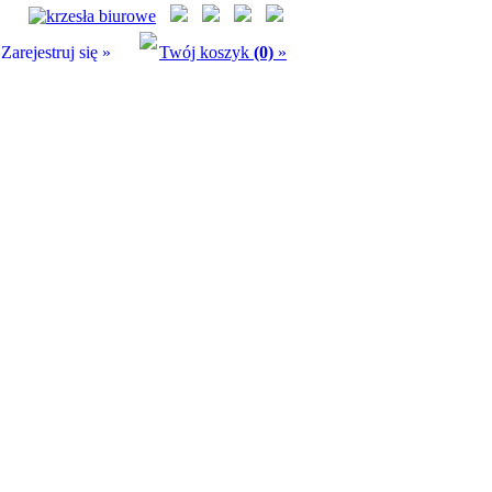
Zarejestruj się »
Twój koszyk
(0)
»