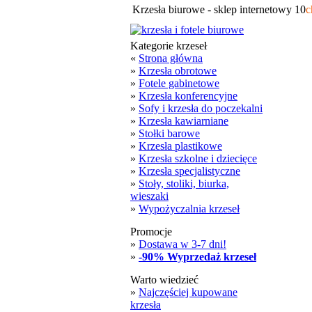
Krzesła biurowe - sklep internetowy 10
c
Kategorie krzeseł
«
Strona główna
»
Krzesła obrotowe
»
Fotele gabinetowe
»
Krzesła konferencyjne
»
Sofy i krzesła do poczekalni
»
Krzesła kawiarniane
»
Stołki barowe
»
Krzesła plastikowe
»
Krzesła szkolne i dziecięce
»
Krzesła specjalistyczne
»
Stoły, stoliki, biurka,
wieszaki
»
Wypożyczalnia krzeseł
Promocje
»
Dostawa w 3-7 dni!
»
-90% Wyprzedaż krzeseł
Warto wiedzieć
»
Najczęściej kupowane
krzesła