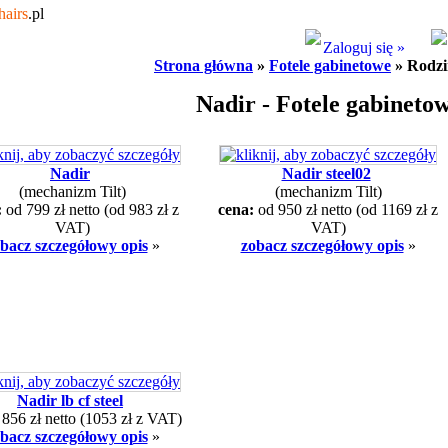
hairs
.pl
Zaloguj się »
Strona główna
»
Fotele gabinetowe
» Rodzi
Nadir - Fotele gabineto
Nadir
Nadir steel02
(mechanizm Tilt)
(mechanizm Tilt)
:
od 799 zł netto
(od 983 zł z
cena:
od 950 zł netto
(od 1169 zł z
VAT)
VAT)
bacz szczegółowy opis
»
zobacz szczegółowy opis
»
Nadir lb cf steel
:
856 zł netto
(1053 zł z VAT)
bacz szczegółowy opis
»