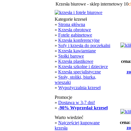
Krzesła biurowe - sklep internetowy 10
c
Kategorie krzeseł
«
Strona główna
»
Krzesła obrotowe
»
Fotele gabinetowe
»
Krzesła konferencyjne
»
Sofy i krzesła do poczekalni
»
Krzesła kawiarniane
»
Stołki barowe
»
Krzesła plastikowe
cena
»
Krzesła szkolne i dziecięce
»
Krzesła specjalistyczne
zo
»
Stoły, stoliki, biurka,
wieszaki
»
Wypożyczalnia krzeseł
Promocje
»
Dostawa w 3-7 dni!
»
-90% Wyprzedaż krzeseł
Warto wiedzieć
cena
»
Najczęściej kupowane
zo
krzesła