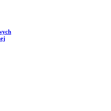
owych
ej